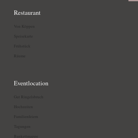
Restaurant
Von Köppen
Speisekarte
Frühstück
Räume
Eventlocation
Gut Ringelsbruch
Hochzeiten
Familienfeiern
Tagungen
Bankettmappe