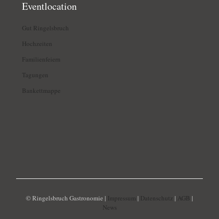
Eventlocation
Gut Ringelsbruch
Hochzeiten
Familienfeiern
Tagungen
Bankettmappe
© Ringelsbruch Gastronomie |
Impressum
|
Datenschutz
|
AGB
|
News