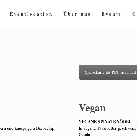
Eventlocation
Über uns
Events
G
Speisekarte als PDF herunter
Vegan
VEGANE SPINATKNÖDEL
utern und knusprigem Baconchip
In veganer Nussbutter geschwenk
Gouda