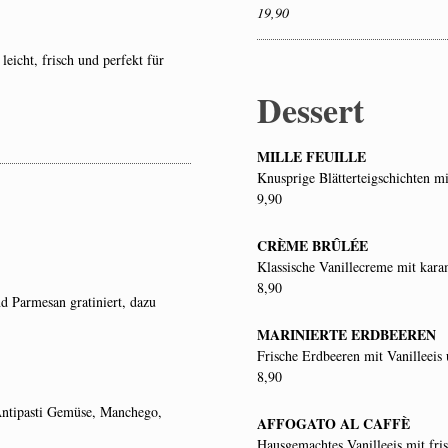
19,90
eicht, frisch und perfekt für
Dessert
MILLE FEUILLE
Knusprige Blätterteigschichten m
9,90
CRÈME BRÛLÉE
Klassische Vanillecreme mit karam
8,90
d Parmesan gratiniert, dazu
MARINIERTE ERDBEEREN
Frische Erdbeeren mit Vanilleeis
8,90
 Antipasti Gemüse, Manchego,
AFFOGATO AL CAFFÈ
Hausgemachtes Vanilleeis mit fri