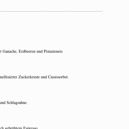
it Ganache, Erdbeeren und Pistazieneis
ellisierter Zuckerkruste und Cassissorbet.
 und Schlagsahne.
sch gebrühtem Espresso.