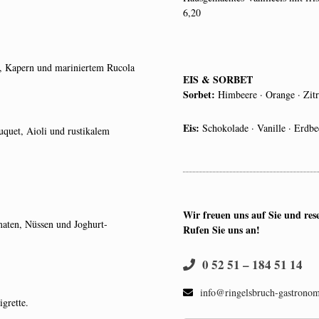
6,20
, Kapern und mariniertem Rucola
EIS & SORBET
Sorbet:
Himbeere · Orange · Zit
Eis:
Schokolade · Vanille · Erdbeer
uquet, Aioli und rustikalem
Wir freuen uns auf Sie und rese
maten, Nüssen und Joghurt-
Rufen Sie uns an!
0 52 51 – 184 51 14
info@ringelsbruch-gastronom
grette.