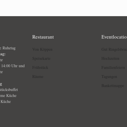
Restaurant
Eventlocati
h:
Ruhetag
Von Köppen
Gut Ringelsbru
tag:
Speisekarte
Hochzeiten
hr
s 14:00 Uhr und
Frühstück
Familienfeiern
hr
Räume
Tagungen
ag
Bankettmappe
tücksbuffet
rme Küche
 Küche